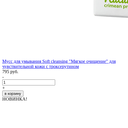
Мусс для умывания Soft cleansing "Мягкое очищение" для
чувствительной кожи с троксерутином
795 руб.
-
+
в корзину
НОВИНКА!