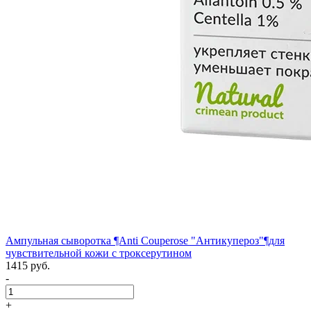
Ампульная сыворотка ¶Anti Couperose "Антикупероз"¶для
чувствительной кожи с троксерутином
1415 руб.
-
+