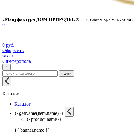
«Мануфактура ДОМ ПРИРОДЫ»® —
создаём крымскую нату
0
0 руб.
Оформить
заказ
Симферополь
найти
Каталог
Каталог
{{getName(item.name)}}
{{product.name}}
{{ banner.name }}